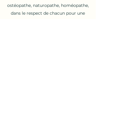
ostéopathe, naturopathe, homéopathe,
dans le respect de chacun pour une
prise en charge globale.
Chaque matin, je me lève avec l’envie
et la joie d’exercer mon activité de
thérapeute : je sais pourquoi je fais ce
métier qui m’épanouit pleinement et
donne du sens à ma vie.
Mise en place des mesures particulières
pour votre sécurité et la mienne en
matière d'hygiéne.
Définition de la santé de l'OMS. « La
santé est un état de complet bien-être
physique, mental et social, et ne
consiste pas seulement en une absence